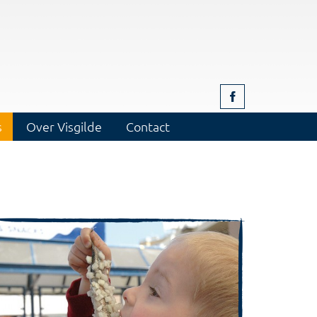
s
Over Visgilde
Contact