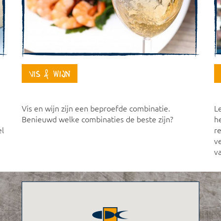
Vis & Wijn
Vis en wijn zijn een beproefde combinatie.
L
Benieuwd welke combinaties de beste zijn?
he
el
r
v
v