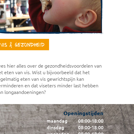
Vis & Gezondheid
ees hier alles over de gezondheidsvoordelen van
t eten van vis. Wist u bijvoorbeeld dat het
egelmatig eten van vis gewrichtspijn kan
erminderen en dat viseters minder last hebben
an longaandoeningen?
Openingstijden
maandag
08:00
-
18:00
dinsdag
08:00
-
18:00
woensdag
08:00
-
18:00