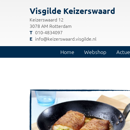
Visgilde Keizerswaard
Keizerswaard 12
3078 AM Rotterdam
010-4834097
info@keizerswaard.visgilde.nl
Home
Webshop
Actue